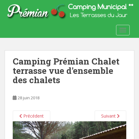
S
k
i
p
TOGGLE
t
o
m
a
Camping Prémian Chalet
i
n
terrasse vue d’ensemble
c
des chalets
o
n
t
28 juin 2018
e
n
Précédent
Suivant
t