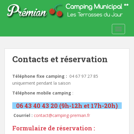
S
k
i
p
TOGGLE
t
o
m
a
Contacts et réservation
i
n
c
Téléphone fixe camping :
04 67 97 27 85
o
uniquement pendant la saison
n
t
Téléphone mobile camping
:
e
06 43 40 43 20 (9h-12h et 17h-20h)
n
t
Courriel :
contact@camping-premian.fr
Formulaire de réservation :