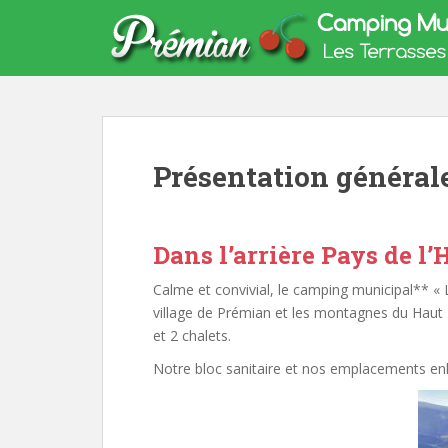
S
k
i
p
t
o
m
Présentation général
a
i
n
c
Dans l’arrière Pays de l’
o
n
Calme et convivial, le camping municipal** « L
t
village de Prémian et les montagnes du Haut
e
et 2 chalets.
n
Notre bloc sanitaire et nos emplacements en
t