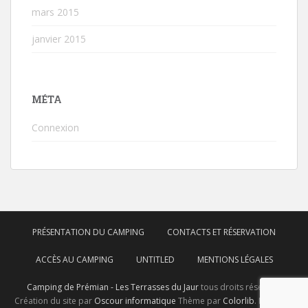
mars 2015
janvier 2015
MÉTA
Connexion
PRÉSENTATION DU CAMPING
CONTACTS ET RÉSERVATION
ACCÈS AU CAMPING
UNTITLED
MENTIONS LÉGALES
Camping de Prémian - Les Terrasses du Jaur
tous droits réservés.
Création du site par
Oscour informatique
Thème par
Colorlib
. Propulsé