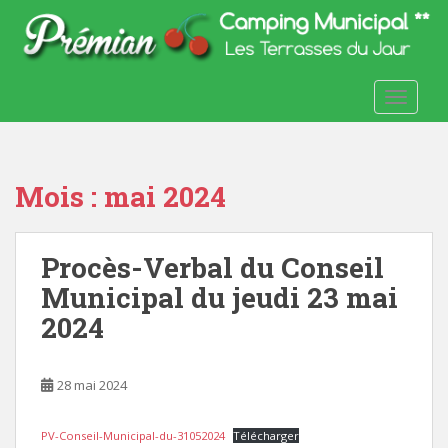
S
k
i
p
TOGGLE
t
o
m
a
Mois :
mai 2024
i
n
c
Procès-Verbal du Conseil
o
n
Municipal du jeudi 23 mai
t
2024
e
n
t
28 mai 2024
PV-Conseil-Municipal-du-31052024
Télécharger