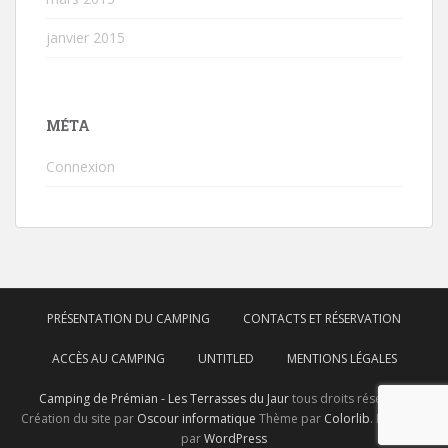
janvier 2015
MÉTA
Connexion
PRÉSENTATION DU CAMPING
CONTACTS ET RÉSERVATION
ACCÈS AU CAMPING
UNTITLED
MENTIONS LÉGALES
Camping de Prémian - Les Terrasses du Jaur
tous droits réservés.
Création du site par
Oscour informatique
Thème par
Colorlib
. Propulsé
par
WordPress