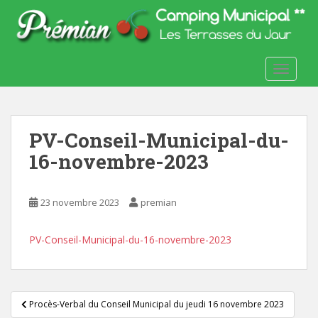
S
k
i
p
TOGGLE
t
o
m
a
PV-Conseil-Municipal-du-
i
n
16-novembre-2023
c
o
23 novembre 2023
premian
n
t
e
PV-Conseil-Municipal-du-16-novembre-2023
n
t
Navigation
Procès-Verbal du Conseil Municipal du jeudi 16 novembre 2023