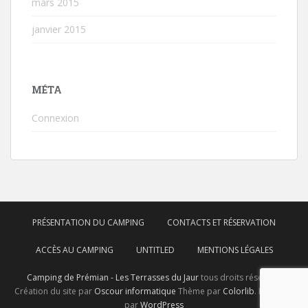
mars 2015
janvier 2015
MÉTA
Connexion
PRÉSENTATION DU CAMPING
CONTACTS ET RÉSERVATION
ACCÈS AU CAMPING
UNTITLED
MENTIONS LÉGALES
Camping de Prémian - Les Terrasses du Jaur
tous droits réservés.
Création du site par
Oscour informatique
Thème par
Colorlib
. Propulsé
par
WordPress