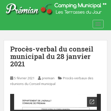
S
k
i
p
TOGGLE
t
o
m
a
Procès-verbal du conseil
i
n
municipal du 28 janvier
c
2021
o
n
t
5 février 2021
premian
Procès-verbaux des
e
réunions du Conseil municipal
n
t