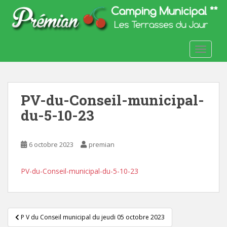
S
k
i
p
TOGGLE
t
o
m
a
PV-du-Conseil-municipal-
i
n
du-5-10-23
c
o
6 octobre 2023
premian
n
t
e
PV-du-Conseil-municipal-du-5-10-23
n
t
Navigation
P V du Conseil municipal du jeudi 05 octobre 2023