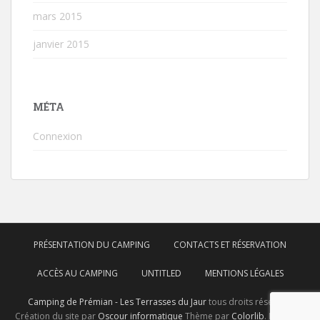
mars 2015
janvier 2015
MÉTA
Connexion
PRÉSENTATION DU CAMPING
CONTACTS ET RÉSERVATION
ACCÈS AU CAMPING
UNTITLED
MENTIONS LÉGALES
Camping de Prémian - Les Terrasses du Jaur
tous droits réservés.
Création du site par
Oscour informatique
Thème par
Colorlib
. Propulsé