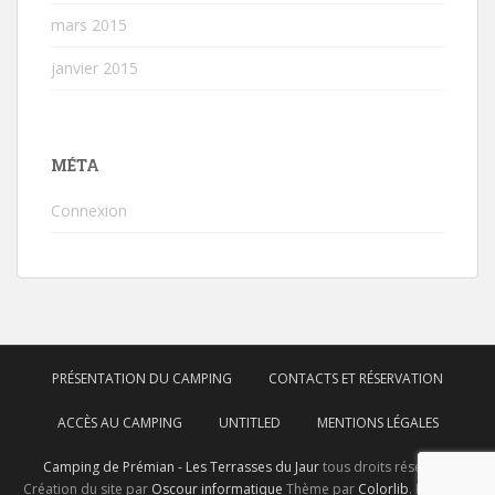
mars 2015
janvier 2015
MÉTA
Connexion
PRÉSENTATION DU CAMPING
CONTACTS ET RÉSERVATION
ACCÈS AU CAMPING
UNTITLED
MENTIONS LÉGALES
Camping de Prémian - Les Terrasses du Jaur
tous droits réservés.
Création du site par
Oscour informatique
Thème par
Colorlib
. Propulsé