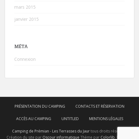
mars 2015
janvier 2015
MÉTA
Connexion
PRÉSENTATION DU CAMPING
CONTACTS ET RÉSERVATION
ACCÈS AU CAMPING
UNTITLED
MENTIONS LÉGALES
Camping de Prémian - Les Terrasses du Jaur
tous droits réservés.
Création du site par
Oscour informatique
Thème par
Colorlib
. Propulsé