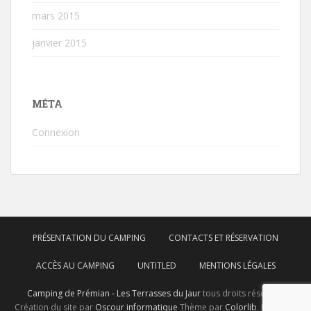
mars 2015
janvier 2015
MÉTA
Connexion
PRÉSENTATION DU CAMPING
CONTACTS ET RÉSERVATION
ACCÈS AU CAMPING
UNTITLED
MENTIONS LÉGALES
Camping de Prémian - Les Terrasses du Jaur
tous droits réservés.
Création du site par
Oscour informatique
Thème par
Colorlib
. Propulsé