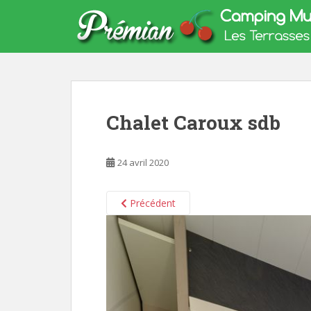
S
k
i
p
t
o
m
Chalet Caroux sdb
a
i
n
24 avril 2020
c
o
n
Précédent
t
e
n
t