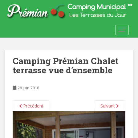
S
k
i
p
TOGGLE
t
o
m
a
Camping Prémian Chalet
i
n
terrasse vue d’ensemble
c
o
28 juin 2018
n
t
e
Précédent
Suivant
n
t