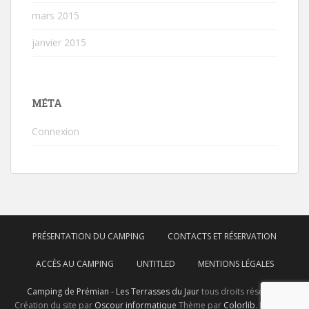
mars 2015
janvier 2015
MÉTA
Connexion
PRÉSENTATION DU CAMPING
CONTACTS ET RÉSERVATION
ACCÈS AU CAMPING
UNTITLED
MENTIONS LÉGALES
Camping de Prémian - Les Terrasses du Jaur
tous droits réservés.
Création du site par
Oscour informatique
Thème par
Colorlib
. Propulsé