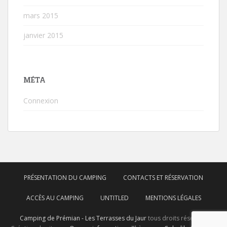
mars 2015
janvier 2015
MÉTA
Connexion
PRÉSENTATION DU CAMPING
CONTACTS ET RÉSERVATION
ACCÈS AU CAMPING
UNTITLED
MENTIONS LÉGALES
Camping de Prémian - Les Terrasses du Jaur
tous droits réservés.