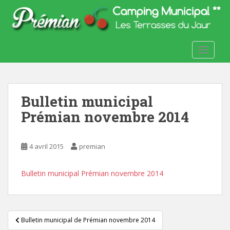
S
k
i
p
TOGGLE
t
o
m
a
Bulletin municipal
i
n
Prémian novembre 2014
c
o
4 avril 2015
premian
n
t
e
Bulletin municipal Prémian novembre 2014
n
t
Navigation
Bulletin municipal de Prémian novembre 2014