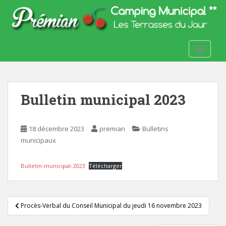
S
k
i
p
TOGGLE
t
o
m
a
Bulletin municipal 2023
i
n
c
18 décembre 2023
premian
Bulletins
o
municipaux
n
t
Bulletin-municipal-2023
Télécharger
e
n
t
Navigation
Procès-Verbal du Conseil Municipal du jeudi 16 novembre 2023
de