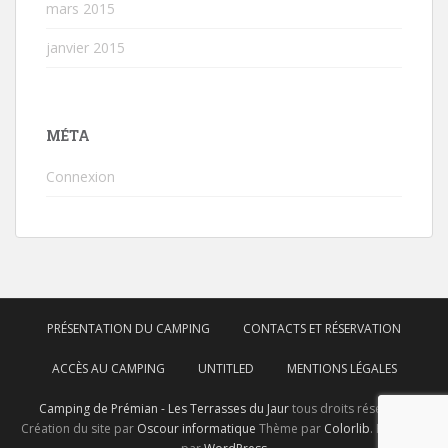
mars 2015
janvier 2015
MÉTA
Connexion
PRÉSENTATION DU CAMPING
CONTACTS ET RÉSERVATION
ACCÈS AU CAMPING
UNTITLED
MENTIONS LÉGALES
Camping de Prémian - Les Terrasses du Jaur
tous droits réservés.
Création du site par
Oscour informatique
Thème par
Colorlib
. Propulsé