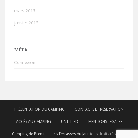
mars 2015
janvier 2015
MÉTA
Connexion
PRÉSENTATION DU CAMPING
CONTACTS ET RÉSERVATION
ACCÈS AU CAMPING
UNTITLED
MENTIONS LÉGALES
Camping de Prémian - Les Terrasses du Jaur
tous droits réservés.